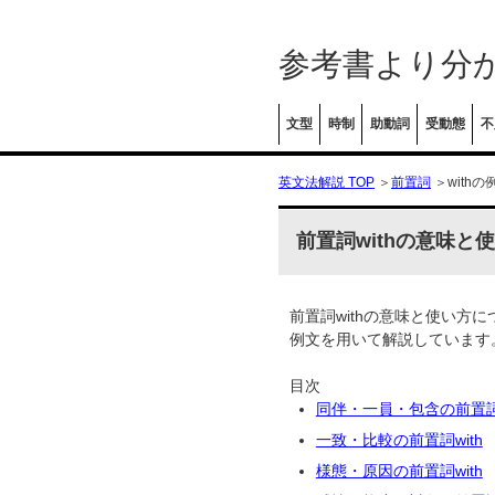
参考書より分
文型
時制
助動詞
受動態
不
英文法解説 TOP
＞
前置詞
＞with
前置詞withの意味と
前置詞withの意味と使い方に
例文を用いて解説しています
目次
同伴・一員・包含の前置詞w
一致・比較の前置詞with
様態・原因の前置詞with