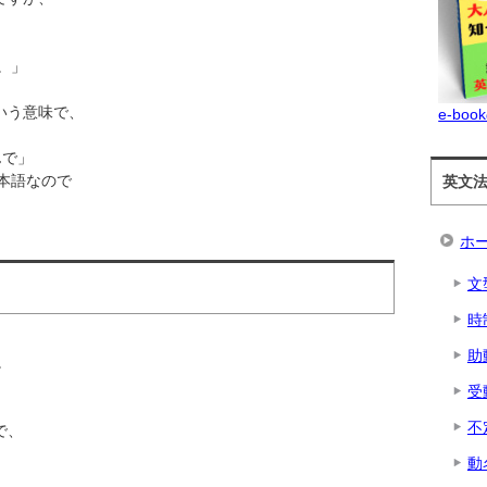
。」
という意味で、
e-b
んで」
本語なので
英文
ホ
文
時
助
。
受
不
で、
動