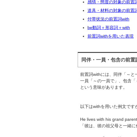
感情・態度の対象の前置詞w
道具・材料の対象の前置詞w
付帯状況の前置詞with
be動詞＋形容詞＋with
前置詞withを用いた表現
同伴・一員・包含の前置詞w
前置詞withには、同伴「～
一員「～の一員で」、包含「
という意味があります。
以下はwithを用いた例文です
He lives with his grand parent
「彼は、彼の祖父母と一緒に