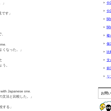
。」
分
分
見です」
関
関
で、
複
仮
time.
よくなった。」
比
と
文
ょう。
前
リ
、
 with Japanese one.
お問
の文法と比較した。」
と比較する」