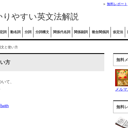
無料レポート
かりやすい英文法解説
定詞
動名詞
分詞
分詞構文
関係代名詞
関係副詞
複合関係詞
仮定法
の例文と使い方
無料
使い方
ついて、
。
メルマ
ith
無料