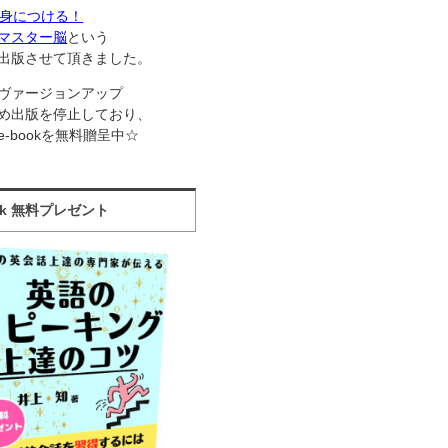
で身につける！
マスター脳
という
出版させて頂きました。
ヴァージョンアップ
め出版を停止しており、
e-bookを無料贈呈中☆
ook 無料プレゼント