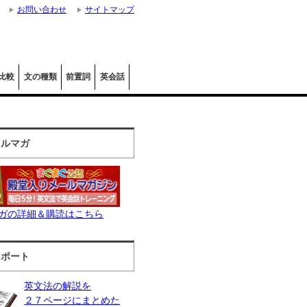
お問い合わせ
サイトマップ
比較
文の種類
前置詞
英会話
メルマガ
ガの詳細＆購読はこちら
レポート
英文法の解説を
２７ページにまとめた