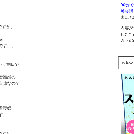
90分
英会話
書籍も
ですが、
内容が
したた
al.
以下の
です。」
e-b
という意味で、
看護婦の
自然なので
看護婦
す。
ですが、