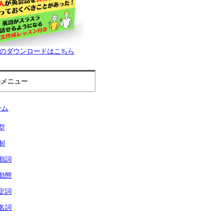
ookのダウンロードはこちら
法メニュー
ーム
型
制
動詞
動態
定詞
名詞