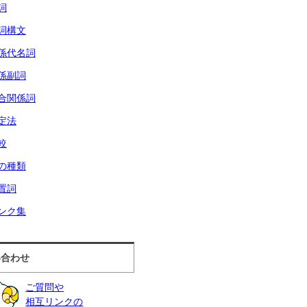
詞
詞構文
係代名詞
係副詞
合関係詞
定法
較
の種類
置詞
ンク集
い合わせ
ご質問や
相互リンクの