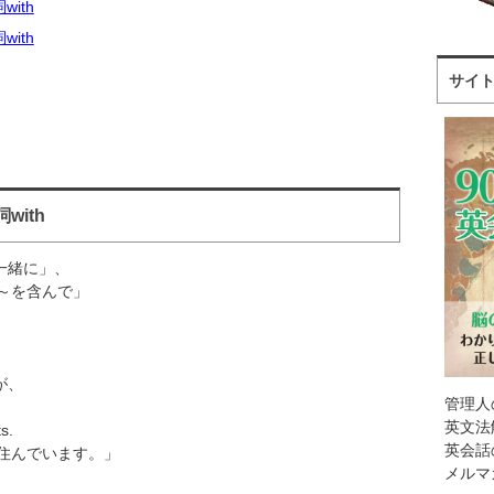
ith
ith
サイ
ith
と一緒に」、
～を含んで」
が、
管理人
英文法
s.
英会話
住んでいます。」
メルマ