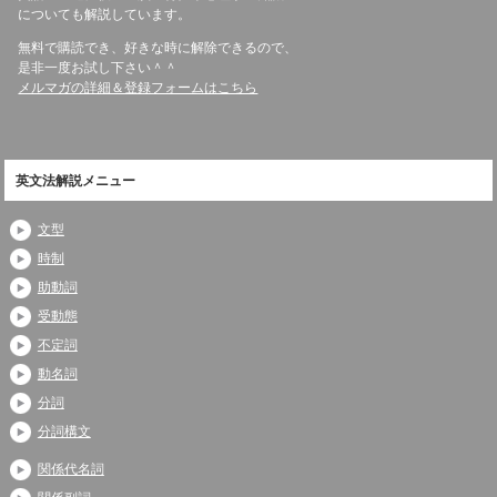
についても解説しています。
無料で購読でき、好きな時に解除できるので、
是非一度お試し下さい＾＾
メルマガの詳細＆登録フォームはこちら
英文法解説メニュー
文型
時制
助動詞
受動態
不定詞
動名詞
分詞
分詞構文
関係代名詞