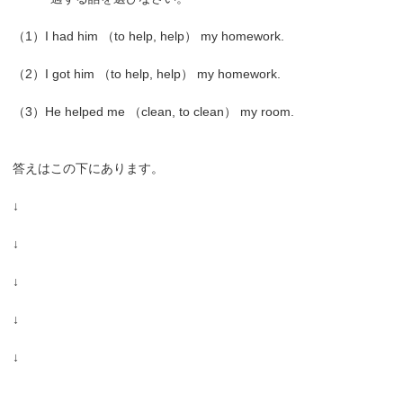
（1）I had him （to help, help） my homework.
（2）I got him （to help, help） my homework.
（3）He helped me （clean, to clean） my room.
答えはこの下にあります。
↓
↓
↓
↓
↓