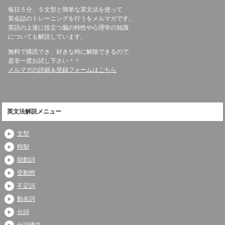
毎日５分、５文型と簡単な英文法を使って
英会話のトレーニングを行うをメルマガです。
英語の上達に役立つ脳の特性や心理学の知識
についても解説しています。
無料で購読でき、好きな時に解除できるので、
是非一度お試し下さい＾＾
メルマガの詳細＆登録フォームはこちら
英文法解説メニュー
文型
時制
助動詞
受動態
不定詞
動名詞
分詞